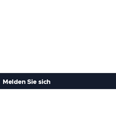
Melden Sie sich
Besuchen Sie uns
Freiheitssiedlung Block II 21/1/3 2285
Leopoldsdorf/Marchfeld