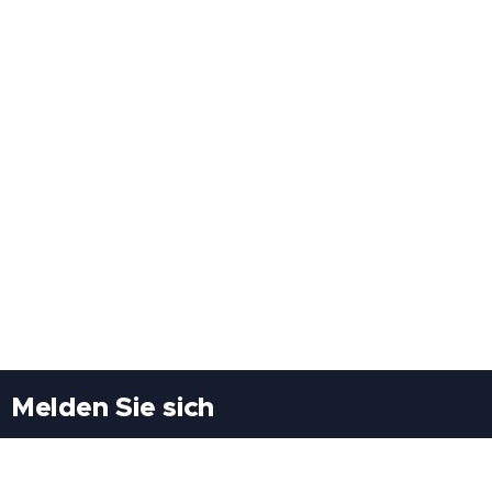
Melden Sie sich
Besuchen Sie uns
Freiheitssiedlung Block II 21/1/3 2285