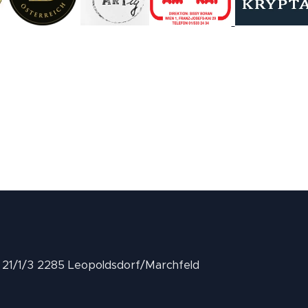
II 21/1/3 2285 Leopoldsdorf/Marchfeld