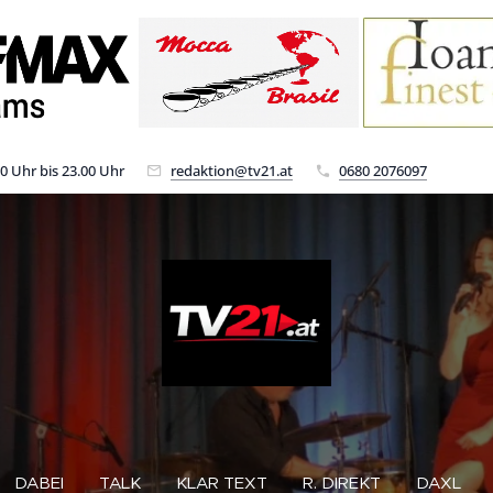
00 Uhr bis 23.00 Uhr
redaktion@tv21.at
0680 2076097
DABEI
TALK
KLAR TEXT
R. DIREKT
DAXL