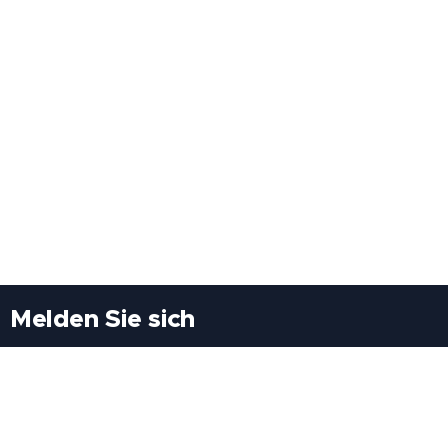
Melden Sie sich
Besuchen Sie uns
Freiheitssiedlung Block II 21/1/3 2285
Leopoldsdorf/Marchfeld