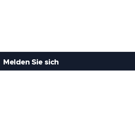
Melden Sie sich
Besuchen Sie uns
Freiheitssiedlung Block II 21/1/3 2285
Leopoldsdorf/Marchfeld
Rufen Sie uns an
+43(0)689 207 60 97
+43(0)664 460 71 06