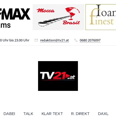
00 Uhr bis 23.00 Uhr
redaktion@tv21.at
0680 2076097
DABEI
TALK
KLAR TEXT
R. DIREKT
DAXL