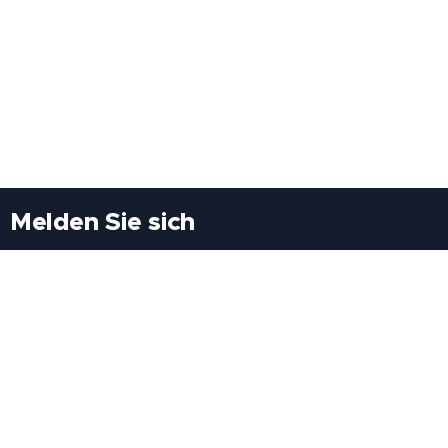
Melden Sie sich
Besuchen Sie uns
Freiheitssiedlung Block II 21/1/3 2285
Leopoldsdorf/Marchfeld
Rufen Sie uns an
+43(0)689 207 60 97
+43(0)664 460 71 06