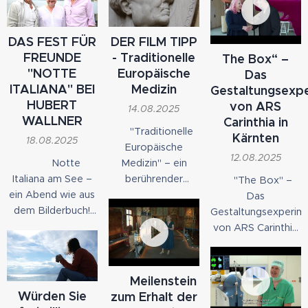
DAS FEST FÜR
DER FILM TIPP
FREUNDE
- Traditionelle
The Box“ –
"NOTTE
Europäische
Das
ITALIANA" BEI
Medizin
Gestaltungsexp
HUBERT
von ARS
14.08.2025
WALLNER
Carinthia in
🎬 "Traditionelle
Kärnten
18.08.2025
Europäische
12.08.2025
🌅✨ Notte
Medizin" – ein
Italiana am See –
berührender
🎨 "The Box" –
ein Abend wie aus
Dokumentarfilm
Das
dem Bilderbuch!
von Janucz
Gestaltungsexperim
Nach Tagen voller
Reichenbach &
von ARS Carinthia
Regen zeigte sich
Daniela Kiefer, der
in Kärnten
der Sommer von
tief in die Wurzeln
"The Box" ist ein
seiner schönsten
unserer
innovatives
▶ Meilenstein
Seite – und
Heiltraditionen
Kunstprojekt, das
Würden Sie
zum Erhalt der
pünktlich um 17 Uhr
eintaucht.
von ARS