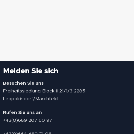
wir mit dem
inspirierenden
Ereignis für
Herzen hinter
Event einen
Sportarten und
Snagy – einem
Einblick in ihre
Disziplinen, die
Unternehmen, das
außergewöhnlichen...
nicht Teil der
mit
Olympischen
schadstofffreien
Spiele sind, zieht
Sitzsäcken aus
The World
recycelten
Games...
Materialien
gestartet ist...
Melden Sie sich
Besuchen Sie uns
Freiheitssiedlung Block II 21/1/3 2285
Leopoldsdorf/Marchfeld
Rufen Sie uns an
+43(0)689 207 60 97
+43(0)664 460 71 06