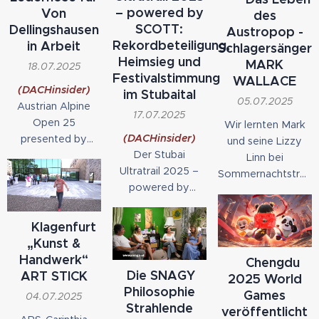
wöchentlich etwa
ersten
bei Operationen
– powered by
Von
des
deren Gewicht an
Restaurierungsversuchen
für den
SCOTT:
Dellingshausen
Austropop -
Mikroplastik zu
sind nun die
Kniegelenksersatz
Rekordbeteiligung,
in Arbeit
Schlagersänger
uns. DIE
aufwendigen
im Einsatz ist,
Heimsieg und
MARK
18.07.2025
UMWELTBERATUNG
Arbeiten in der
konnten
Festivalstimmung
WALLACE
informiert in ihrer
(DACHinsider)
Goldenen Stube
mittlerweile 1.000
im Stubaital
05.07.2025
neuen Broschüre
Austrian Alpine
– im ersten von
Knieprothesen
17.07.2025
"Mikroplastik" über
Open 25
insgesamt drei
erfolgreich
Wir lernten Mark
einfache
(DACHinsider)
presented by
Räumen des
implantiert
und seine Lizzy
Maßnahmen zur
Der Stubai
SalzburgerLand:
Prunkraum-
werden.
Linn bei
Reduktion von...
Ultratrail 2025 –
Die Austrian Alpine
Ensembles –
Sommernachtstrau
powered by
Open 25 endeten
abgeschlossen.
des Schlagers in
SCOTT hat am
auf dem Golfplatz
Gestern Abend
Peuerbach kennen
Wochenende des
Gut Altentann.
wurden die
für uns Grund
▶ Klagenfurt
27. und 28. Juni
Während dort
Erkenntnisse
genug die Doku
„Kunst &
unter dem Motto
Ruhe einkehrte,
und...
dieses
Handwerk“
▶Chengdu
"Epic Trails. Epic
begann in
sympatischen
Die SNAGY
ART STICK
2025 World
Valley." neue
Schleedorf bei
aussergewöhlichen
Philosophie
Games
04.07.2025
Maßstäbe gesetzt:
Salzburg die Arbeit
Künstlers zu
Strahlende
veröffentlicht
Mit 1.500
an einer