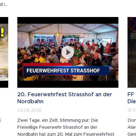
d in
und östlich von Wien ist stark eingeschränkt.
Lei
Der Twin City Liner fährt trotzdem: Selbst voll
fest
besetzt mit 250 Passagieren hat der
sta
Schnellkatamaran nur geringen Tiefgang. In 20...
sie 
20. Feuerwehrfest Strasshof an der
FF 
Nordbahn
Die
03.08.2026
31.
i
Zwei Tage, ein Zelt, Stimmung pur: Die
Donn
Freiwillige Feuerwehr Strasshof an der
Alar
Nordbahn hat zum 20. Mal zum Feuerwehrfest
Gem