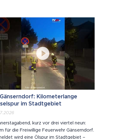
denschaft die Geschichte ihrer Heimat
gehalten hat. 🕊️ Mit ihrem über 700 Seiten
rken und reich bebilderten Heimatbuch schuf
ein bleibendes Denkmal für Essling und...
Gänserndorf: Kilometerlange
selspur im Stadtgebiet
07.2026
erstagabend, kurz vor drei viertel neun:
m für die Freiwillige Feuerwehr Gänserndorf.
eldet wird eine Ölspur im Stadtgebiet –