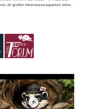
res. Im großen Meerwasseraquarium ziehen
benprächtige Lippfische und schwarze
rraben ihre Bahnen. Gleich daneben
weben Quallen scheinbar schwerelos durch
endlose Blau des drei Meter langen...