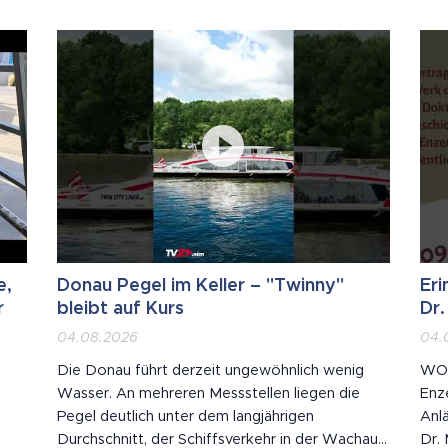
e,
Donau Pegel im Keller – "Twinny"
Eri
r
bleibt auf Kurs
Dr.
04.08.2026
04.
Die Donau führt derzeit ungewöhnlich wenig
WO:
Wasser. An mehreren Messstellen liegen die
Enz
Pegel deutlich unter dem langjährigen
Anlä
Durchschnitt, der Schiffsverkehr in der Wachau
Dr.