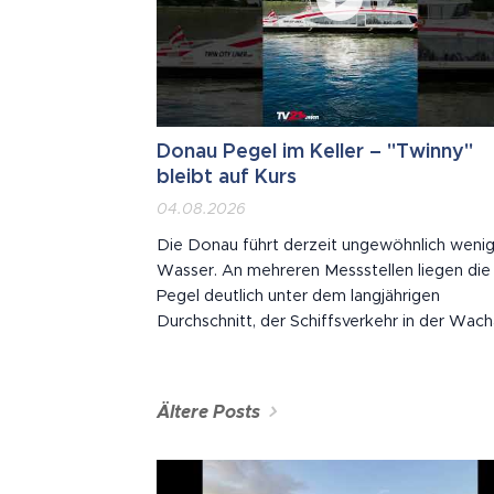
Donau Pegel im Keller – "Twinny"
bleibt auf Kurs
04.08.2026
Die Donau führt derzeit ungewöhnlich weni
Wasser. An mehreren Messstellen liegen die
Pegel deutlich unter dem langjährigen
Durchschnitt, der Schiffsverkehr in der Wac
und östlich von Wien ist stark eingeschränkt.
Der Twin City Liner fährt trotzdem: Selbst vo
besetzt mit 250 Passagieren hat der
Ältere Posts
Schnellkatamaran nur geringen Tiefgang. In 20