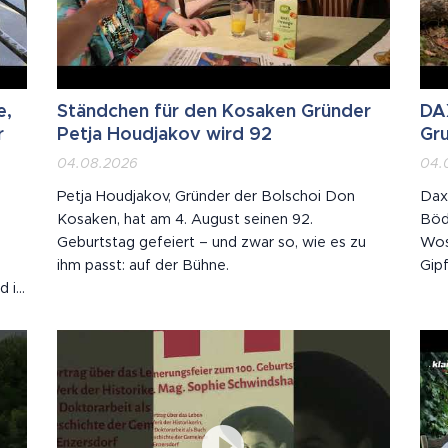
e,
Ständchen für den Kosaken Gründer
DAX
r
Petja Houdjakov wird 92
Gr
04.08.2026
04.
Petja Houdjakov, Gründer der Bolschoi Don
Daxl
Kosaken, hat am 4. August seinen 92.
Böd
Geburtstag gefeiert – und zwar so, wie es zu
Wos
ihm passt: auf der Bühne.
Gipf
d in
fün
Kli
Jog