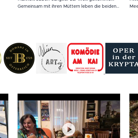
Gemeinsam mit ihren Müttern leben die beiden
Mee
derzeit in einem eigenen Mutter-Jungtier-
far
Bereich der Robbenanlage und sind dort auch
Mee
für Besucherinnen und Besucher gut zu sehen.
sch
das 