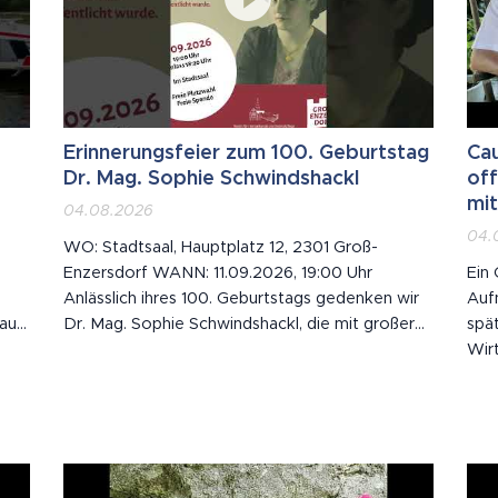
Erinnerungsfeier zum 100. Geburtstag
Cau
Dr. Mag. Sophie Schwindshackl
of
mi
04.08.2026
04.
g
WO: Stadtsaal, Hauptplatz 12, 2301 Groß-
Enzersdorf WANN: 11.09.2026, 19:00 Uhr
Ein 
Anlässlich ihres 100. Geburtstags gedenken wir
Auf
hau
Dr. Mag. Sophie Schwindshackl, die mit großer
spä
Leidenschaft die Geschichte ihrer Heimat
Wir
ll
festgehalten hat. 🕊️ Mit ihrem über 700 Seiten
Heu
starken und reich bebilderten Heimatbuch schuf
Gas
...
sie ein bleibendes Denkmal für Essling und...
Wir 
Caus