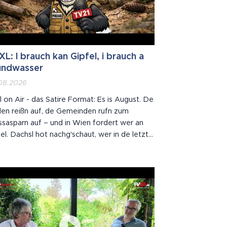
L: I brauch kan Gipfel, i brauch a
undwasser
08.2026
 on Air - das Satire Format: Es is August. De
en reißn auf, de Gemeinden rufn zum
sasparn auf – und in Wien fordert wer an
el. Dachsl hot nachg'schaut, wer in de letztn
f Jahr wos z'sammbrocht hot. Spoiler: es
maschutzgesetz is 2020 ausg'laufn. Wie a
hurt.