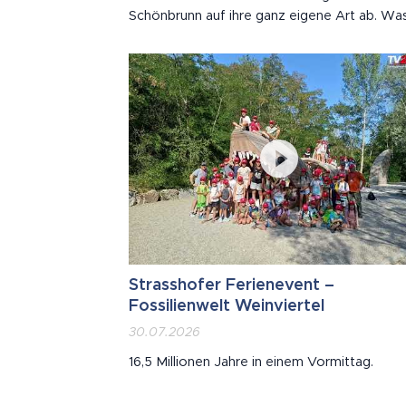
Schönbrunn auf ihre ganz eigene Art ab. Wa
aussieht wie eine Schlammschlacht, ist in
Wahrheit Hautpflege – die Kruste schützt di
empfindliche Haut vor Sonne und lästigen
Insekten.
Strasshofer Ferienevent –
Fossilienwelt Weinviertel
30.07.2026
16,5 Millionen Jahre in einem Vormittag.