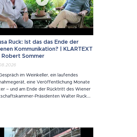
sa Ruck: Ist das das Ende der
fenen Kommunikation? | KLARTEXT
t Robert Sommer
08.2026
Gespräch im Weinkeller, ein laufendes
nahmegerät, eine Veröffentlichung Monate
ter – und am Ende der Rücktritt des Wiener
tschaftskammer-Präsidenten Walter Ruck.
te bei KLARTEXT aus dem Burgenland zu
t: Journalist und Buchautor Robert Sommer.
sprechen über die Fragen, die nach der
a Ruck bleiben: ▪ Müssen wir künftig...