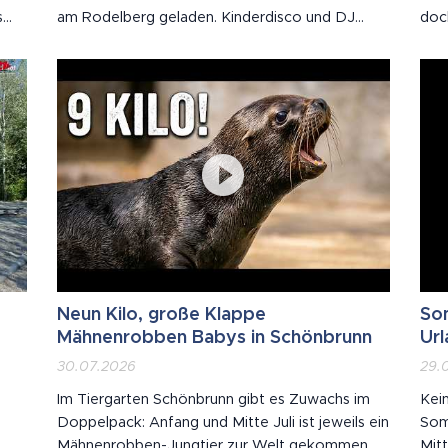
s
am Rodelberg geladen. Kinderdisco und DJ
doc
Feer am Freitag, Dämmerschoppen mit der
vorf
e
Stadtmusik und ein doppelter Bieranstich am
deut
Samstag – und ab neun Vollgas mit den
Grabenland Buam. Nicht einmal die extremen
Temperaturen konnten...
Neun Kilo, große Klappe
So
Mähnenrobben Babys in Schönbrunn
Url
30.07.2026
29.
Im Tiergarten Schönbrunn gibt es Zuwachs im
Kein
Doppelpack: Anfang und Mitte Juli ist jeweils ein
Som
Mähnenrobben-Jungtier zur Welt gekommen.
Mitt