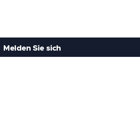
Melden Sie sich
Besuchen Sie uns
Freiheitssiedlung Block II 21/1/3 2285
Leopoldsdorf/Marchfeld
Rufen Sie uns an
+43(0)689 207 60 97
+43(0)664 460 71 06
E-Mail: redaktion@tv21.at