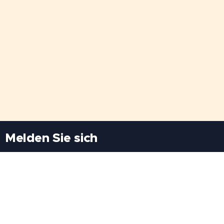
Melden Sie sich
Besuchen Sie uns
Freiheitssiedlung Block II 21/1/3 2285
Leopoldsdorf/Marchfeld
Rufen Sie uns an
+43(0)689 207 60 97