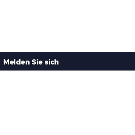
Melden Sie sich
Besuchen Sie uns
Freiheitssiedlung Block II 21/1/3 2285
Leopoldsdorf/Marchfeld
Rufen Sie uns an
+43(0)689 207 60 97
+43(0)664 460 71 06