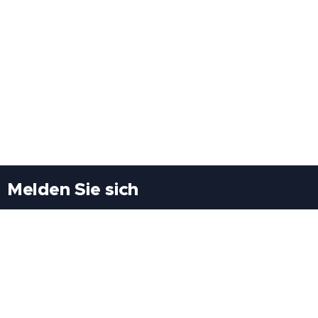
Melden Sie sich
Besuchen Sie uns
Freiheitssiedlung Block II 21/1/3 2285
Leopoldsdorf/Marchfeld
Rufen Sie uns an
+43(0)689 207 60 97