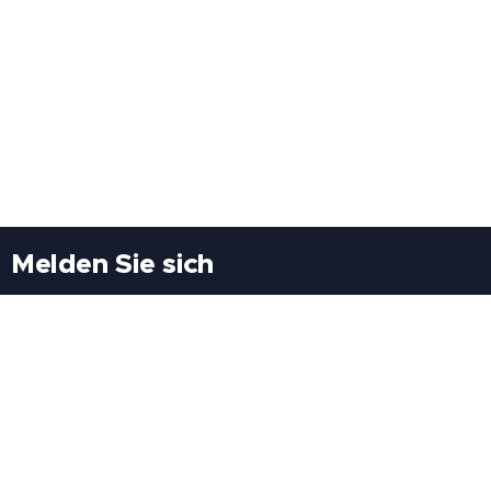
Melden Sie sich
Besuchen Sie uns
Freiheitssiedlung Block II 21/1/3 2285
Leopoldsdorf/Marchfeld
Rufen Sie uns an
+43(0)689 207 60 97