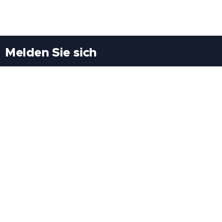
Melden Sie sich
Besuchen Sie uns
Freiheitssiedlung Block II 21/1/3 2285
Leopoldsdorf/Marchfeld
Rufen Sie uns an
+43(0)689 207 60 97
+43(0)664 460 71 06
E-Mail: redaktion@tv21.at
Über uns
.
Geschäftsbedingungen
.
Datenschutz
.