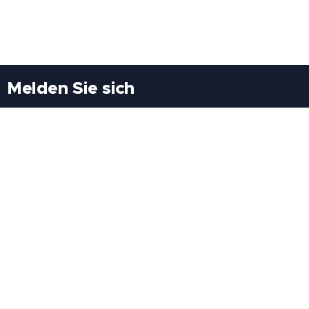
Melden Sie sich
Besuchen Sie uns
Freiheitssiedlung Block II 21/1/3 2285
Leopoldsdorf/Marchfeld
Rufen Sie uns an
+43(0)689 207 60 97
+43(0)664 460 71 06
E-Mail: redaktion@tv21.at