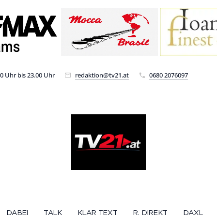
00 Uhr bis 23.00 Uhr
redaktion@tv21.at
0680 2076097
DABEI
TALK
KLAR TEXT
R. DIREKT
DAXL