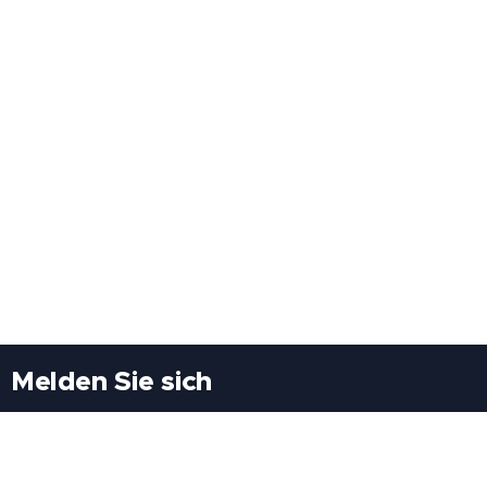
Melden Sie sich
Besuchen Sie uns
Freiheitssiedlung Block II 21/1/3 2285
Leopoldsdorf/Marchfeld