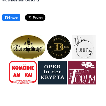
#GemeinsamGesund
Share