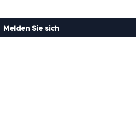
Melden Sie sich
Besuchen Sie uns
Freiheitssiedlung Block II 21/1/3 2285
Leopoldsdorf/Marchfeld
Rufen Sie uns an
+43(0)689 207 60 97
+43(0)664 460 71 06
E-Mail: redaktion@tv21.at
Über uns
.
Geschäftsbedingungen
.
Datenschutz
.
Impressum