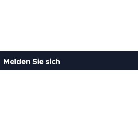
Melden Sie sich
Besuchen Sie uns
Freiheitssiedlung Block II 21/1/3 2285
Leopoldsdorf/Marchfeld
Rufen Sie uns an
+43(0)689 207 60 97
+43(0)664 460 71 06