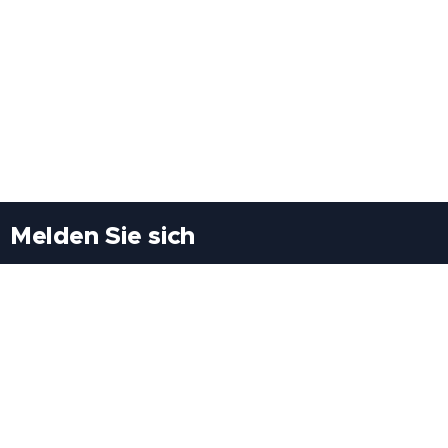
Melden Sie sich
Besuchen Sie uns
Freiheitssiedlung Block II 21/1/3 2285
Leopoldsdorf/Marchfeld
Rufen Sie uns an
+43(0)689 207 60 97
+43(0)664 460 71 06