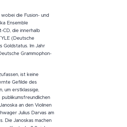
 wobei die Fusion- und
oska Ensemble
-CD, die innerhalb
STYLE (Deutsche
 Goldstatus. Im Jahr
te Deutsche Grammophon-
fassen, ist keine
fernte Gefilde des
, um erstklassige,
h publikumsfreundlichen
Janoska an den Violinen
chwager Julius Darvas am
ns. Die Janoskas machen