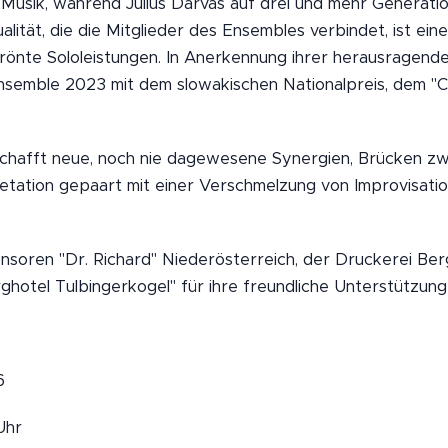
 Musik, während Julius Darvas auf drei und mehr Generati
lität, die die Mitglieder des Ensembles verbindet, ist eine
rönte Sololeistungen. In Anerkennung ihrer herausragende
semble 2023 mit dem slowakischen Nationalpreis, dem "C
hafft neue, noch nie dagewesene Synergien, Brücken zw
tation gepaart mit einer Verschmelzung von Improvisation
nsoren "Dr. Richard" Niederösterreich, der Druckerei B
hotel Tulbingerkogel" für ihre freundliche Unterstützung
6
Uhr