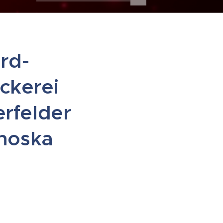
rd-
ckerei
erfelder
anoska