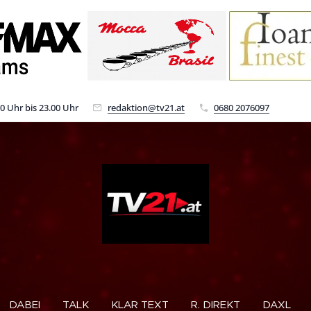
00 Uhr bis 23.00 Uhr
redaktion@tv21.at
0680 2076097
DABEI
TALK
KLAR TEXT
R. DIREKT
DAXL