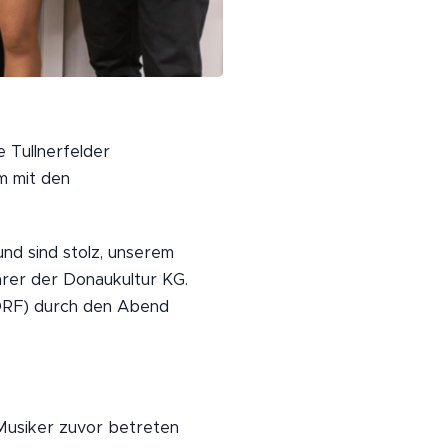
e Tullnerfelder
m mit den
nd sind stolz, unserem
hrer der Donaukultur KG.
ORF) durch den Abend
 Musiker zuvor betreten