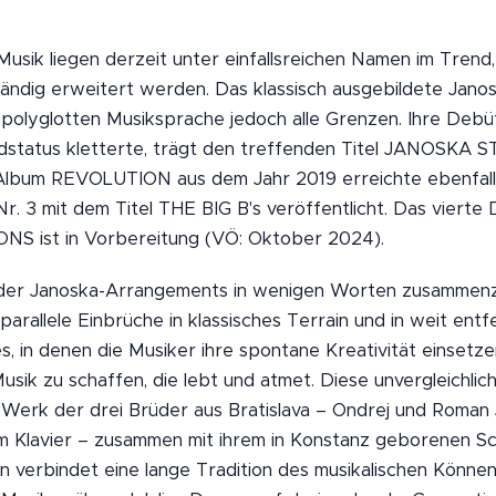
usik liegen derzeit unter einfallsreichen Namen im Trend,
ändig erweitert werden. Das klassisch ausgebildete Jan
 polyglotten Musiksprache jedoch alle Grenzen. Ihre Debüt
dstatus kletterte, trägt den treffenden Titel JANOSKA 
Album REVOLUTION aus dem Jahr 2019 erreichte ebenfalls
. 3 mit dem Titel THE BIG B's veröffentlicht. Das vier
 ist in Vorbereitung (VÖ: Oktober 2024).
 der Janoska-Arrangements in wenigen Worten zusammenzu
parallele Einbrüche in klassisches Terrain und in weit ent
s, in denen die Musiker ihre spontane Kreativität einsetzen
Musik zu schaffen, die lebt und atmet. Diese unvergleichlic
Werk der drei Brüder aus Bratislava – Ondrej und Roman 
m Klavier – zusammen mit ihrem in Konstanz geborenen S
en verbindet eine lange Tradition des musikalischen Könne