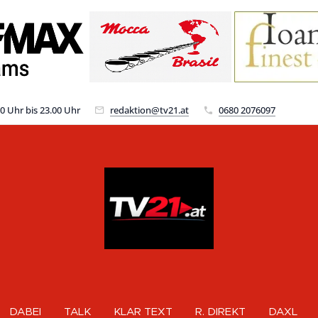
00 Uhr bis 23.00 Uhr
redaktion@tv21.at
0680 2076097
DABEI
TALK
KLAR TEXT
R. DIREKT
DAXL