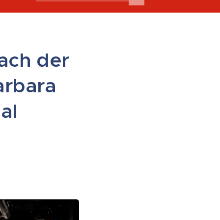
ach der
arbara
al