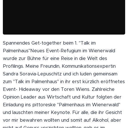
Bei Interesse an der EVentlocation: Mag. Sandra
Soravia-LepuschitzMobil: +43 664 8495404 I Email:
sandra.soravia@leopold.cc
Die Welt des Profilings - Patricia Staniek bei Talk im
Palmenhaus
12.09.2022
Spannendes Get-together beim 1. "Talk im
(Blitzlicht) Empfang 10 Jahre TV21
Palmenhaus"Neues Event-Refugium im Wienerwald
11.09.2022
wurde zur Bühne für eine Reise in die Welt des
Rendezvous mit René Rumpold zu Gast Günter Tolar
Profilings. Meine Freundin, Kommunikationsexpertin
11.09.2022
Sandra Soravia-Lepuschitz und ich luden gemeinsam
" />
zum "Talk im Palmenhaus" in ihr erst kürzlich eröffnetes
Event- Hideaway vor den Toren Wiens. Zahlreiche
Opinion Leader aus Wirtschaft und Kultur folgten der
Einladung ins pittoreske "Palmenhaus im Wienerwald"
und lauschten meiner Keynote. Für alle, die ihr Gesicht
vor mir bewahren wollten und somit auf Alkohol, aber
nicht auf Genuss verzichten wollten, gab es im