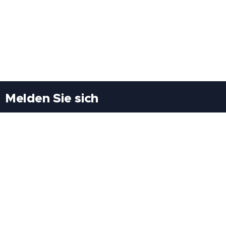
Melden Sie sich
Besuchen Sie uns
Freiheitssiedlung Block II 21/1/3 2285
Leopoldsdorf/Marchfeld
Rufen Sie uns an
+43(0)689 207 60 97
+43(0)664 460 71 06