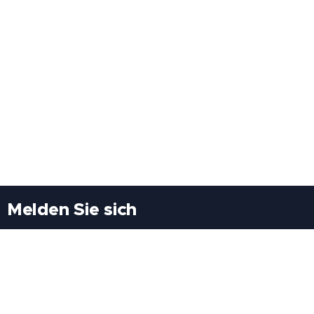
Melden Sie sich
Besuchen Sie uns
Freiheitssiedlung Block II 21/1/3 2285
Leopoldsdorf/Marchfeld
Rufen Sie uns an