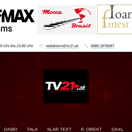
00 Uhr bis 23.00 Uhr
redaktion@tv21.at
0680 2076097
DABEI
TALK
KLAR TEXT
R. DIREKT
DAXL