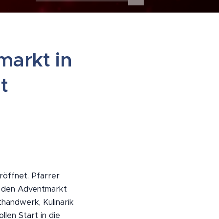
markt in
t
öffnet. Pfarrer
 den Adventmarkt
handwerk, Kulinarik
len Start in die