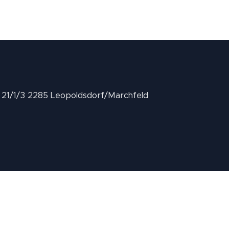
II 21/1/3 2285 Leopoldsdorf/Marchfeld
.at
Über uns
.
Geschäftsbedingungen
.
Datenschutz
.
Impressum