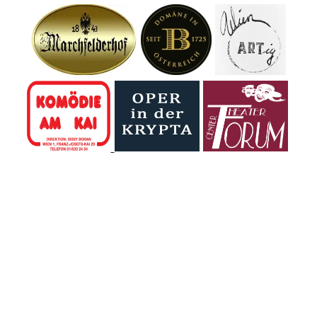
zurück in die Urzeit
"Erdäpfel" bis zur
– mitten im DINO
Gegenfrage "so
Tattendorf, dem
wie eine
beeindruckenden
Avocado?". Eine
Urzeitpark vor den
Befragte wusste
Toren Wiens.
nicht, dass es
Zwischen rund 60
einen Birnbaum
lebensgroßen
gibt.
Dinosauriern
tauchten die
Kinder in eine Welt
ein, die...