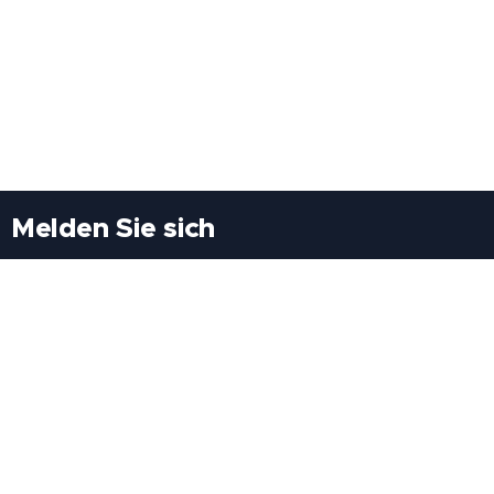
Melden Sie sich
Besuchen Sie uns
Freiheitssiedlung Block II 21/1/3 2285
Leopoldsdorf/Marchfeld
Rufen Sie uns an
+43(0)689 207 60 97
+43(0)664 460 71 06