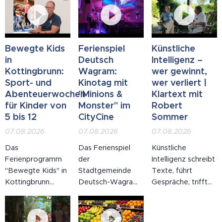
Bewegte Kids
Ferienspiel
Künstliche
in
Deutsch
Intelligenz –
Kottingbrunn:
Wagram:
wer gewinnt,
Sport- und
Kinotag mit
wer verliert |
Abenteuerwochen
"Minions &
Klartext mit
für Kinder von
Monster" im
Robert
5 bis 12
CityCine
Sommer
07.08.2026
07.08.2026
07.08.2026
Das
Das Ferienspiel
Künstliche
Ferienprogramm
der
Intelligenz schreibt
"Bewegte Kids" in
Stadtgemeinde
Texte, führt
Kottingbrunn
Deutsch-Wagram
Gespräche, trifft
bietet Sport- und
ist voll im Gange:
Entscheidungen –
Abenteuerwochen
Am Freitag, dem 7.
und niemand hat
für Kinder von fünf
August 2026, lud
uns gefragt, ob wir