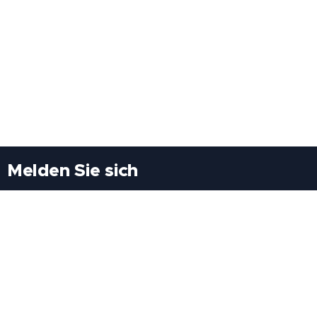
Melden Sie sich
Besuchen Sie uns
Freiheitssiedlung Block II 21/1/3 2285
Leopoldsdorf/Marchfeld
Rufen Sie uns an
+43(0)689 207 60 97