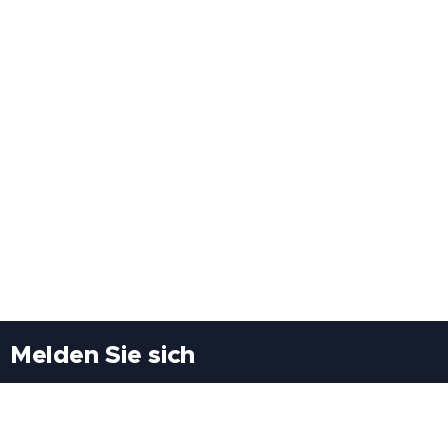
Melden Sie sich
Besuchen Sie uns
Freiheitssiedlung Block II 21/1/3 2285
Leopoldsdorf/Marchfeld