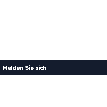
Melden Sie sich
Besuchen Sie uns
Freiheitssiedlung Block II 21/1/3 2285
Leopoldsdorf/Marchfeld
Rufen Sie uns an