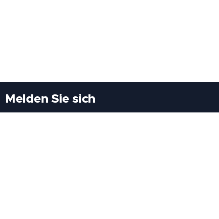
Melden Sie sich
Besuchen Sie uns
Freiheitssiedlung Block II 21/1/3 2285
Leopoldsdorf/Marchfeld
Rufen Sie uns an
+43(0)689 207 60 97
+43(0)664 460 71 06