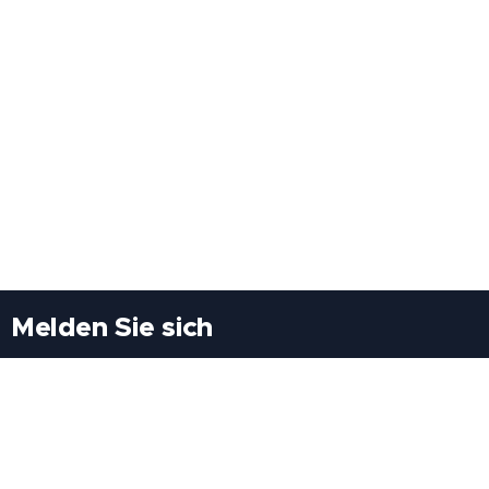
Melden Sie sich
Besuchen Sie uns
Freiheitssiedlung Block II 21/1/3 2285
Leopoldsdorf/Marchfeld
Rufen Sie uns an