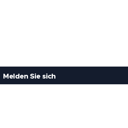
Melden Sie sich
Besuchen Sie uns
Freiheitssiedlung Block II 21/1/3 2285
Leopoldsdorf/Marchfeld
Rufen Sie uns an
+43(0)689 207 60 97