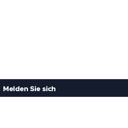
Melden Sie sich
Besuchen Sie uns
Freiheitssiedlung Block II 21/1/3 2285
Leopoldsdorf/Marchfeld