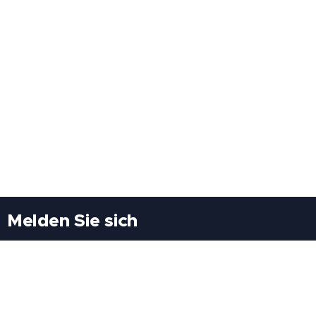
Melden Sie sich
Besuchen Sie uns
Freiheitssiedlung Block II 21/1/3 2285
Leopoldsdorf/Marchfeld