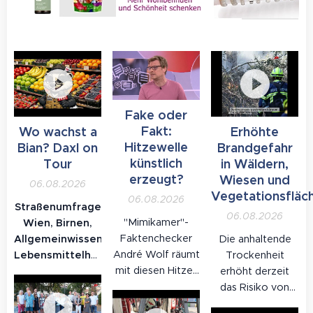
Fake oder
Fakt:
Wo wachst a
Erhöhte
Hitzewelle
Bian? Daxl on
Brandgefahr
künstlich
Tour
in Wäldern,
erzeugt?
Wiesen und
06.08.2026
Vegetationsfläc
06.08.2026
Straßenumfrage
06.08.2026
"Mimikamer"-
Wien, Birnen,
Faktenchecker
Allgemeinwissen,
Die anhaltende
André Wolf räumt
Lebensmittelherkunft:
Trockenheit
mit diesen Hitze-
Auf der
erhöht derzeit
Mythen auf:
Mariahilfer Straße
das Risiko von
Sommerhitze gab
wurden
Bränden in