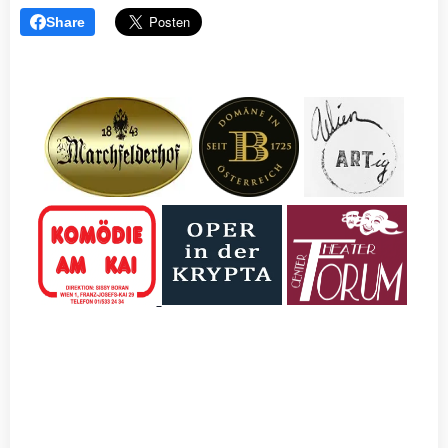
August zahlreiche
für
Bühne.
Share
Familien. Parallel
Schmetterlingskinder.
dazu forderte der
Insgesamt 11.050
Großbrand in der
Euro kamen
Lobau die
zusammen –
Einsatzkräfte der
gesammelt bei
Region.
der
eindrucksvollen
Veranstaltung am
30. Mai .