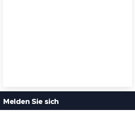
Melden Sie sich
Besuchen Sie uns
Freiheitssiedlung Block II 21/1/3 2285
Leopoldsdorf/Marchfeld