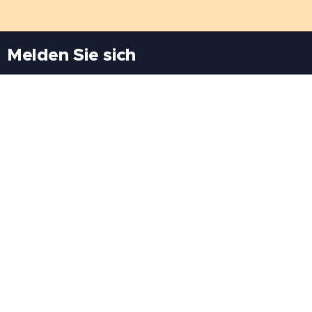
Melden Sie sich
Besuchen Sie uns
Freiheitssiedlung Block II 21/1/3 2285
Leopoldsdorf/Marchfeld
Rufen Sie uns an
+43(0)689 207 60 97
+43(0)664 460 71 06
E-Mail: redaktion@tv21.at
Über uns
.
Geschäftsbedingungen
.
Datenschutz
.
Impressum