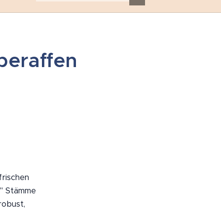
beraffen
frischen
n" Stämme
robust,