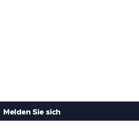
Melden Sie sich
Besuchen Sie uns
Freiheitssiedlung Block II 21/1/3 2285