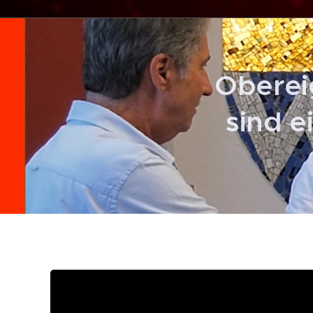
Oberei
sind e