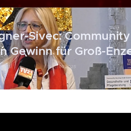
gner-Sivec: Community
in Gewinn für Groß-Enz
11.09.2025