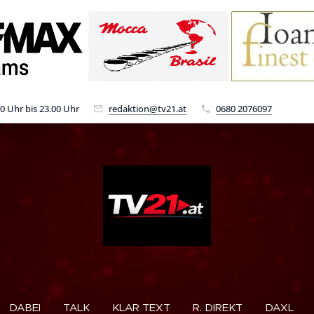
00 Uhr bis 23.00 Uhr
redaktion@tv21.at
0680 2076097
DABEI
TALK
KLAR TEXT
R. DIREKT
DAXL