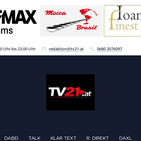
00 Uhr bis 23.00 Uhr
redaktion@tv21.at
0680 2076097
DABEI
TALK
KLAR TEXT
R. DIREKT
DAXL