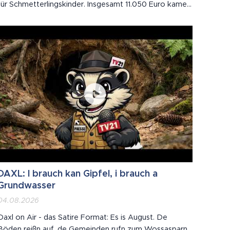
für Schmetterlingskinder. Insgesamt 11.050 Euro kamen
zusammen – gesammelt bei der eindrucksvollen
Veranstaltung am 30. Mai .
DAXL: I brauch kan Gipfel, i brauch a
Grundwasser
04.08.2026
Daxl on Air - das Satire Format: Es is August. De
Böden reißn auf, de Gemeinden rufn zum Wossasparn