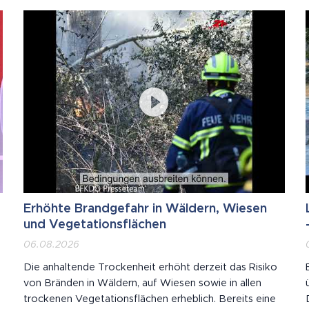
vor den Toren Wiens. Zwischen rund 60 lebensgroßen
Dinosauriern tauchten die Kinder in eine Welt ein, die...
Erhöhte Brandgefahr in Wäldern, Wiesen
und Vegetationsflächen
06.08.2026
Die anhaltende Trockenheit erhöht derzeit das Risiko
von Bränden in Wäldern, auf Wiesen sowie in allen
trockenen Vegetationsflächen erheblich. Bereits eine