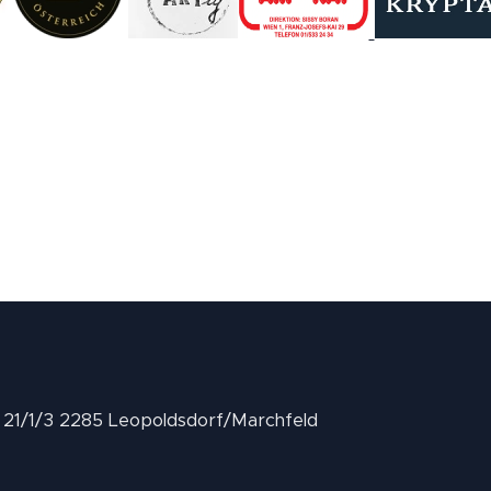
II 21/1/3 2285 Leopoldsdorf/Marchfeld