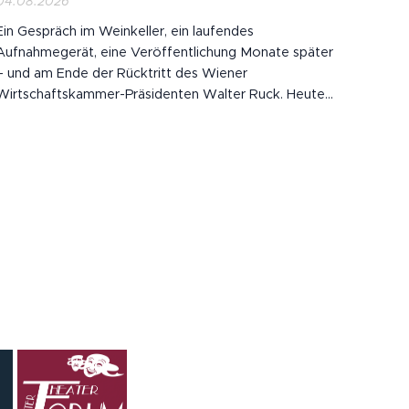
04.08.2026
Ein Gespräch im Weinkeller, ein laufendes
Aufnahmegerät, eine Veröffentlichung Monate später
– und am Ende der Rücktritt des Wiener
Wirtschaftskammer-Präsidenten Walter Ruck. Heute
bei KLARTEXT aus dem Burgenland zu Gast: Journalist
und Buchautor Robert Sommer. Wir sprechen über die
Fragen, die nach der Causa Ruck bleiben: ▪ Müssen
wir künftig...