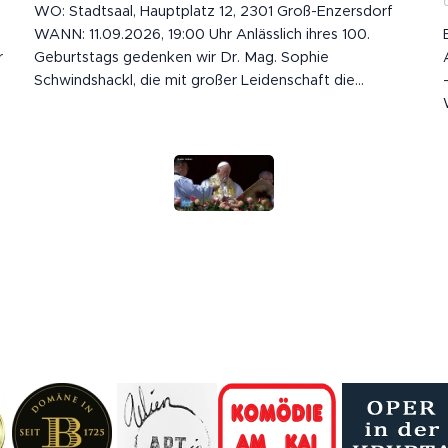
WO: Stadtsaal, Hauptplatz 12, 2301 Groß-Enzersdorf
WANN: 11.09.2026, 19:00 Uhr Anlässlich ihres 100.
r
Geburtstags gedenken wir Dr. Mag. Sophie
Schwindshackl, die mit großer Leidenschaft die
Geschichte ihrer Heimat festgehalten hat. 🕊️ Mit ihrem
über 700 Seiten starken und reich bebilderten
Heimatbuch schuf sie ein bleibendes Denkmal für
Essling und...