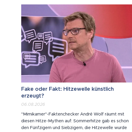
hat: von der Arbeit über die Bildung bis zu dem, was
wir noch für "echt" halten. Vor...
Fake oder Fakt: Hitzewelle künstlich
erzeugt?
06.08.2026
"Mimikamer"-Faktenchecker André Wolf räumt mit
diesen Hitze-Mythen auf: Sommerhitze gab es schon
den Fünfzigern und Siebzigern, die Hitzewelle wurde