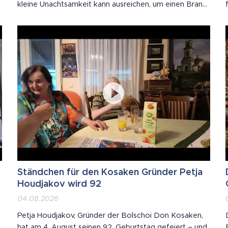
kleine Unachtsamkeit kann ausreichen, um einen Brand
auszulösen. Wie in den vergangenen Tagen leider
bereits mehrfach vorgekommen ist, kam es zu
mehreren Bränden auf Wiesen, Feldern und in...
Ständchen für den Kosaken Gründer Petja
Houdjakov wird 92
04.08.2026
Petja Houdjakov, Gründer der Bolschoi Don Kosaken,
hat am 4. August seinen 92. Geburtstag gefeiert – und