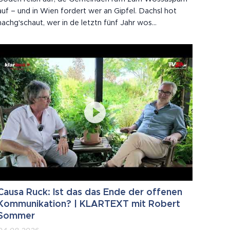
auf – und in Wien fordert wer an Gipfel. Dachsl hot
nachg'schaut, wer in de letztn fünf Jahr wos
z'sammbrocht hot. Spoiler: es Klimaschutzgesetz is
2020 ausg'laufn. Wie a Joghurt.
Causa Ruck: Ist das das Ende der offenen
Kommunikation? | KLARTEXT mit Robert
Sommer