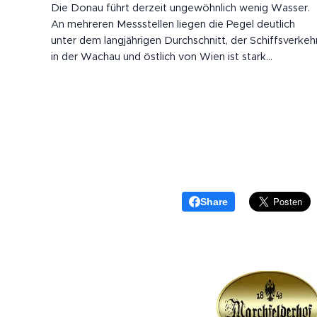
Die Donau führt derzeit ungewöhnlich wenig Wasser.
An mehreren Messstellen liegen die Pegel deutlich
unter dem langjährigen Durchschnitt, der Schiffsverkeh
in der Wachau und östlich von Wien ist stark
eingeschränkt. Der Twin City Liner fährt trotzdem:
Selbst voll besetzt mit 250 Passagieren hat der
Schnellkatamaran nur geringen Tiefgang. In 20...
Share