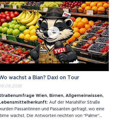
Wo wachst a Bian? Daxl on Tour
06.08.2026
Straßenumfrage Wien, Birnen, Allgemeinwissen,
Lebensmittelherkunft:
Auf der Mariahilfer Straße
wurden Passantinnen und Passanten gefragt, wo eine
Birne wächst. Die Antworten reichten von "Palme"
über "Erdäpfel" bis zur Gegenfrage "so wie eine
Avocado?". Eine Befragte wusste nicht, dass es einen