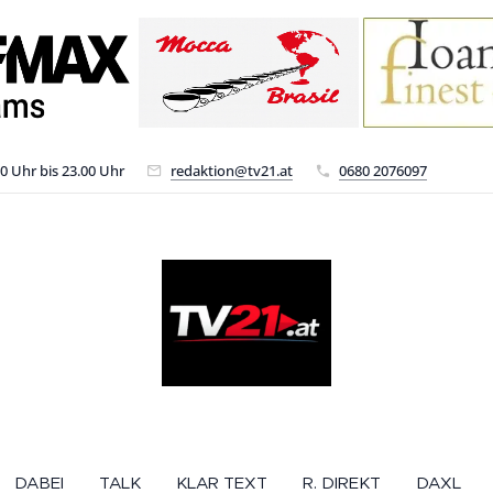
00 Uhr bis 23.00 Uhr
redaktion@tv21.at
0680 2076097
DABEI
TALK
KLAR TEXT
R. DIREKT
DAXL