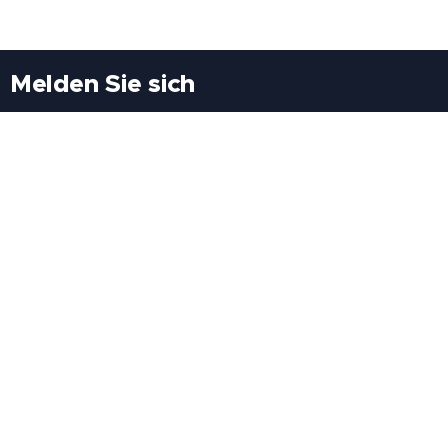
Melden Sie sich
Besuchen Sie uns
Freiheitssiedlung Block II 21/1/3 2285
Leopoldsdorf/Marchfeld
Rufen Sie uns an
+43(0)689 207 60 97
+43(0)664 460 71 06
E-Mail: redaktion@tv21.at
Über uns
.
Geschäftsbedingungen
.
Datenschutz
.
Impressum