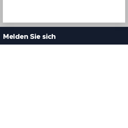
Melden Sie sich
Besuchen Sie uns
Freiheitssiedlung Block II 21/1/3 2285
Leopoldsdorf/Marchfeld
Rufen Sie uns an
+43(0)689 207 60 97
+43(0)664 460 71 06
E-Mail: redaktion@tv21.at