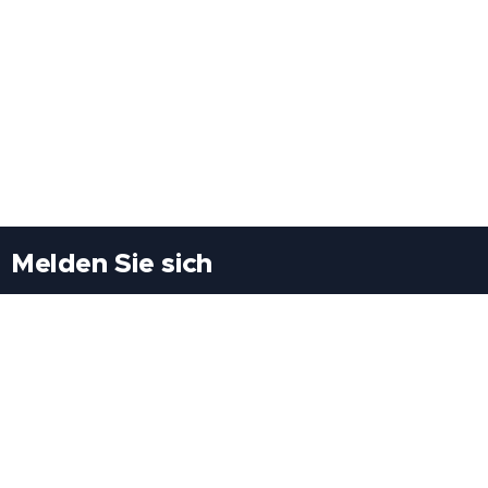
Melden Sie sich
Besuchen Sie uns
Freiheitssiedlung Block II 21/1/3 2285
Leopoldsdorf/Marchfeld
Rufen Sie uns an
+43(0)689 207 60 97