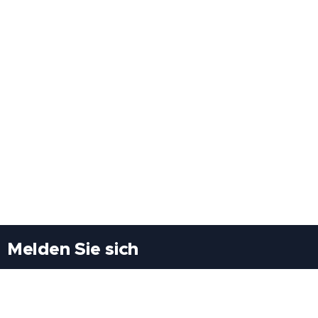
Melden Sie sich
Besuchen Sie uns
Freiheitssiedlung Block II 21/1/3 2285
Leopoldsdorf/Marchfeld