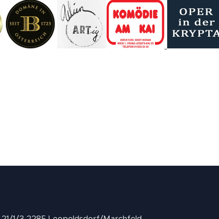
II 21/1/3 2285 Leopoldsdorf/Marchfeld