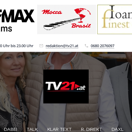
00 Uhr bis 23.00 Uhr
redaktion@tv21.at
0680 2076097
DABEI
TALK
KLAR TEXT
R. DIREKT
DAXL