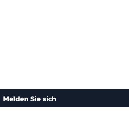
Melden Sie sich
Besuchen Sie uns
Freiheitssiedlung Block II 21/1/3 2285
Leopoldsdorf/Marchfeld