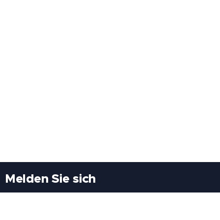
Melden Sie sich
Besuchen Sie uns
Freiheitssiedlung Block II 21/1/3 2285